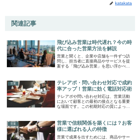
katakata
関連記事
飛び込み営業は時代遅れ？今の時
営業
代に合った営業方法を解説
営業と聞くと、企業や店舗を一件ずつ訪
問し、担当者に直接商品やサービスを提
案する「飛び込み営業」を思い浮かべる
方も少なくありません。かつては、足で
稼ぐ営業スタイルとして広く行われてお
り、新規顧客を開拓するための代表的な
テレアポ・問い合わせ対応で成約
営業
手法の一つでした。しかし...
率アップ！営業に効く電話対応術
テレアポや問い合わせ対応は、営業活動
において顧客との最初の接点となる重要
な場面です。この初期対応の質によっ
て、その後の商談化率や成約率が大きく
左右されます。同じ商品・サービスを扱
っていても、電話対応の印象によって
営業で信頼関係を築くには？お客
営業
「話を進めたい」と思われるか...
様に選ばれる人の特徴
営業で成果を出すためには、商品やサー