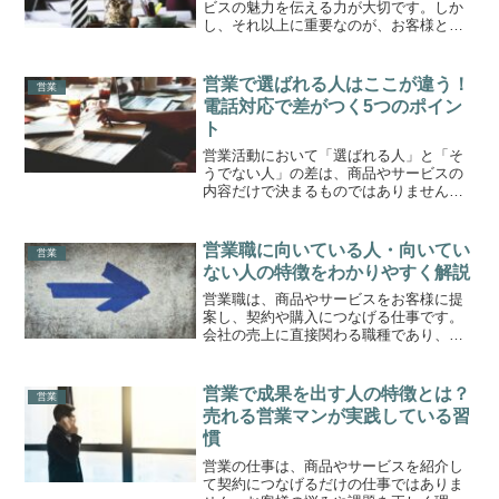
ビスの魅力を伝える力が大切です。しか
し、それ以上に重要なのが、お客様との
信頼関係です。どれだけ優れた商品を扱
っていても、営業担当者に対して不安や
疑念がある状態では、契約にはつながり
営業で選ばれる人はここが違う！
営業
にくくなります。お客様は...
電話対応で差がつく5つのポイン
ト
営業活動において「選ばれる人」と「そ
うでない人」の差は、商品やサービスの
内容だけで決まるものではありません。
特に電話対応の場面では、話し方や対応
姿勢の違いが、そのまま信頼感や安心感
の差として表れます。対面よりも情報量
営業職に向いている人・向いてい
営業
が限られる電話では、わず...
ない人の特徴をわかりやすく解説
営業職は、商品やサービスをお客様に提
案し、契約や購入につなげる仕事です。
会社の売上に直接関わる職種であり、や
りがいや達成感を感じやすい一方で、数
字へのプレッシャーやお客様対応の難し
さを感じる場面もあります。そのため、
営業で成果を出す人の特徴とは？
営業
営業職に興味はあっても「...
売れる営業マンが実践している習
慣
営業の仕事は、商品やサービスを紹介し
て契約につなげるだけの仕事ではありま